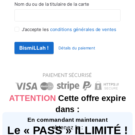
Nom du ou de la titulaire de la carte
J’accepte les
conditions générales de ventes
BismiLLah !
Détails du paiement
ATTENTION
Cette offre expire
dans :
En commandant maintenant
obtenez le :
Le « PASS » ILLIMITÉ !