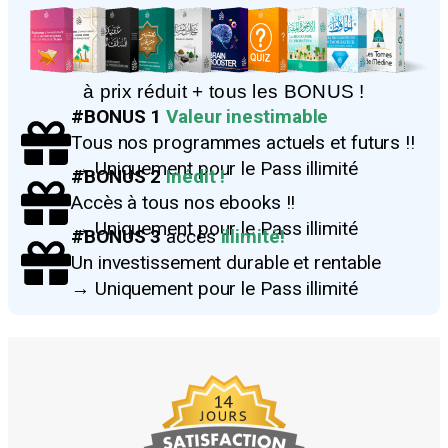
à prix réduit + tous les BONUS !
#BONUS 1
Valeur inestimable
Tous nos programmes actuels et futurs !!
→ Uniquement pour le Pass illimité
#BONUS 2
Inédit !
Accès à tous nos ebooks !!
→ Uniquement pour le Pass illimité
#BONUS 3
accès
illimité!
Un investissement durable et rentable
→ Uniquement pour le Pass illimité