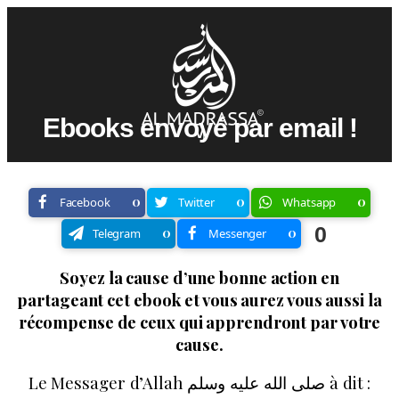
Ebooks envoyé par email !
V
é
0
0
0
Facebook
Twitter
Whatsapp
0
0
0
Telegram
Messenger
Soyez la cause d’une bonne action en
partageant cet ebook et vous aurez vous aussi la
récompense de ceux qui apprendront par votre
cause.
Le Messager d’Allah صلى الله عليه وسلم à dit :