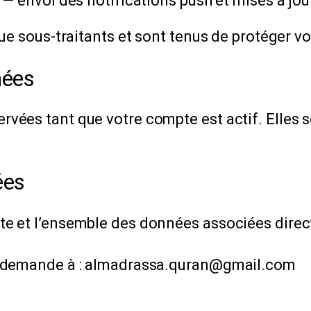
— envoi des notifications push et mises à jour
que sous-traitants et sont tenus de protéger v
nées
vées tant que votre compte est actif. Elles 
ées
 et l’ensemble des données associées directe
a demande à : almadrassa.quran@gmail.com