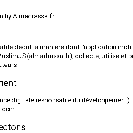
an by Almadrassa.fr
lité décrit la manière dont l’application mobi
 MuslimJS (almadrassa.fr), collecte, utilise et 
ateurs.
ment
ce digitale responsable du développement)
l.com
lectons